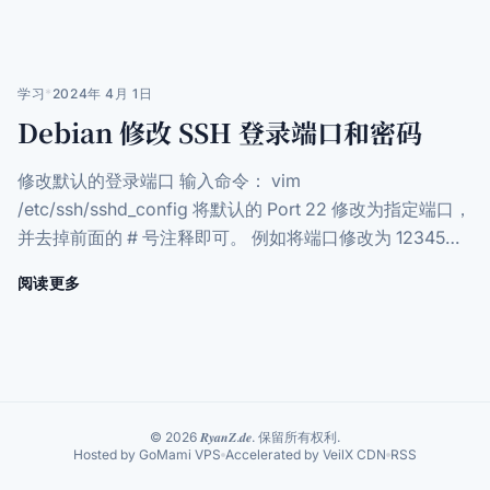
Debian
12
Bookworm
升
学习
*
2024年 4月 1日
级
Debian 修改 SSH 登录端口和密码
Debian
13
Trixie
修改默认的登录端口 输入命令： vim
简
/etc/ssh/sshd_config 将默认的 Port 22 修改为指定端口，
单
并去掉前面的 # 号注释即可。 例如将端口修改为 12345：
教
程
Port 1...
阅读更多
关
于
Debian
修
改
SSH
登
© 2026 𝑹𝒚𝒂𝒏𝒁.𝒅𝒆. 保留所有权利.
录
Hosted by GoMami VPS
Accelerated by VeilX CDN
RSS
端
口