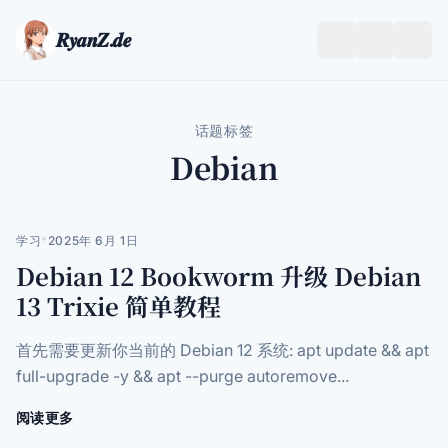
𝑹𝒚𝒂𝒏𝒁.𝒅𝒆
跟
打
随
开/
系
关
统
闭
话题标签
菜
Debian
单
学习
*
2025年 6月 1日
Debian 12 Bookworm 升级 Debian
13 Trixie 简单教程
首先需要更新你当前的 Debian 12 系统: apt update && apt
full-upgrade -y && apt --purge autoremove...
阅读更多
关
于