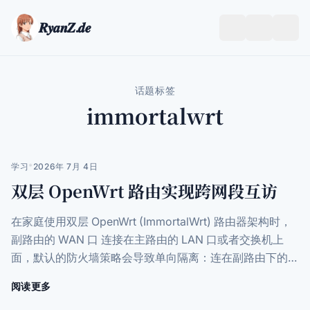
𝑹𝒚𝒂𝒏𝒁.𝒅𝒆
跟
打
随
开/
系
关
统
闭
话题标签
菜
immortalwrt
单
学习
*
2026年 7月 4日
双层 OpenWrt 路由实现跨网段互访
在家庭使用双层 OpenWrt (ImmortalWrt) 路由器架构时，
副路由的 WAN 口 连接在主路由的 LAN 口或者交换机上
面，默认的防火墙策略会导致单向隔离：连在副路由下的设
备可以访问主路...
阅读更多
关
于