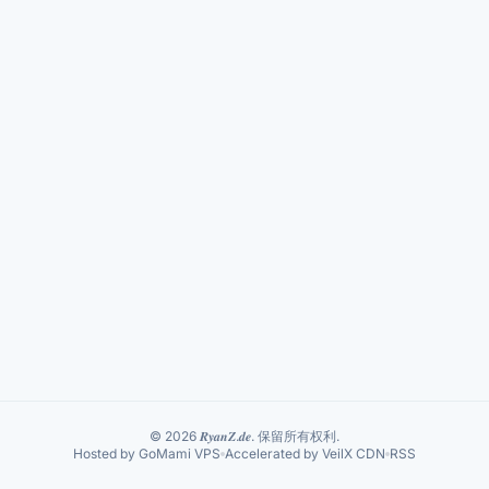
双
层
OpenWrt
路
由
实
现
跨
网
段
互
访
© 2026 𝑹𝒚𝒂𝒏𝒁.𝒅𝒆. 保留所有权利.
Hosted by GoMami VPS
Accelerated by VeilX CDN
RSS