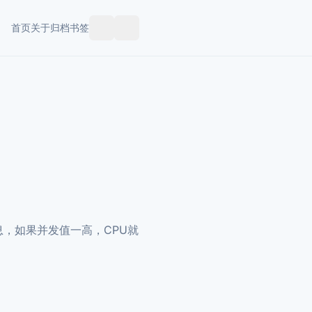
首页
关于
归档
书签
跟
随
系
统
信息，如果并发值一高，CPU就