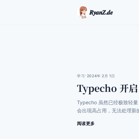
𝑹𝒚𝒂𝒏𝒁.𝒅𝒆
学习
*
2024年 2月 1日
Typecho 开
Typecho 虽然已经极致
会出现高占用，无法处理新的请
阅读更多
关
于
Typecho