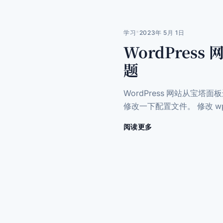
开
启
Redis
学习
*
2023年 5月 1日
缓
WordPress
存
优
题
化
访
问
WordPress 网站从宝塔面板
速
修改一下配置文件。 修改 wp-con
度
阅读更多
关
于
WordPress
网
站
从
宝
塔
面
板