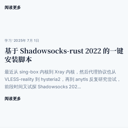
阅读更多
关
于
基
于
Xray
的
学习
*
2025年 7月 1日
VLESS-
基于 Shadowsocks-rust 2022 的一键
reality
和
安装脚本
Shadowsocks
2022
最近从 sing-box 内核到 Xray 内核，然后代理协议也从
双
协
VLESS-reality 到 hysteria2，再到 anytls 反复研究尝试，
议
前段时间又试探 Shadowsocks 202...
一
键
阅读更多
关
安
于
装
基
管
于
理
Shadowsocks-
脚