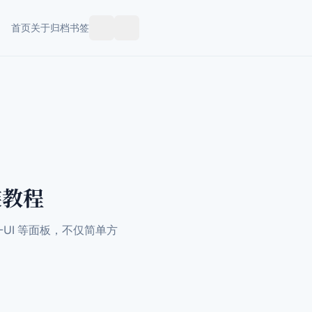
首页
关于
归档
书签
跟
随
系
统
装教程
X-UI 等面板，不仅简单方