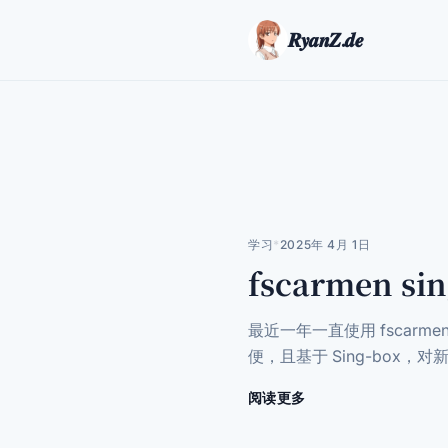
𝑹𝒚𝒂𝒏𝒁.𝒅𝒆
学习
*
2025年 4月 1日
fscarmen 
最近一年一直使用 fscarme
便，且基于 Sing-box，
阅读更多
关
于
fscarmen